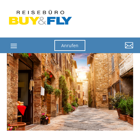

Anrufen