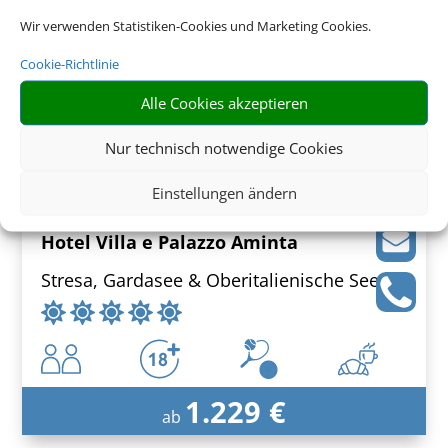
Sant'Agnello, Neapel & Umland
Wir verwenden Statistiken-Cookies und Marketing Cookies.
Cookie-Richtlinie
Alle Cookies akzeptieren
1.279 € (p.P.)
Nur technisch notwendige Cookies
ab
Einstellungen ändern
Hotel Villa e Palazzo Aminta
Stresa, Gardasee & Oberitalienische Seen
1.229 €
ab