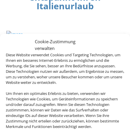
Italienurlaub
Cookie-Zustimmung
Hotel Arno
verwalten
Miramare di Rimini, Venedig & Nördliche
Diese Website verwendet Cookies und Targeting Technologien, um
Adria
Ihnen ein besseres Internet-Erlebnis zu ermöglichen und die
Werbung, die Sie sehen, besser an Ihre Bedürfnisse anzupassen.
Diese Technologien nutzen wir außerdem, um Ergebnisse zu messen,
um zu verstehen, woher unsere Besucher kommen oder um unsere
Website weiter zu entwickeln.
Um Ihnen ein optimales Erlebnis zu bieten, verwenden wir
203 €
ab
Technologien wie Cookies, um Geräteinformationen zu speichern
und/oder darauf zuzugreifen. Wenn Sie diesen Technologien
zustimmmen, können wir Daten wie das Surfverhalten oder
eindeutige IDs auf dieser Website verarbeiten. Wenn Sie ihre
Zustimmung nicht erteilen oder zurückziehen, können bestimmte
Hotel Mediterraneo Sorrento
Merkmale und Funktionen beeinträchtigt werden.